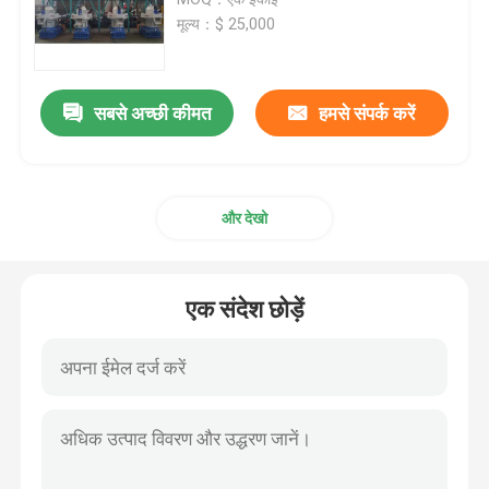
मूल्य：$ 25,000
औद्योगिक लकड़ी गोली मशीन
सबसे अच्छी कीमत
हमसे संपर्क करें
बायोमास गोली उत्पादन लाइन
फ़ीड गोली मशीन
और देखो
लकड़ी काटने की मशीन
एक संदेश छोड़ें
हथौड़ा मिल कोल्हू
बायोमास सुखाने का उपकरण
गोली कूलर