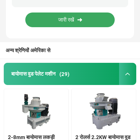
गोली पैकिंग मशीन
गोली मशीन के सामान
अन्य श्रेणियों अमेरिका से
घरेलू अपशिष्ट छँटाई मशीन
बायोमास वुड पेलेट मशीन
(29)
2-8mm बायोमास लकड़ी
2 रोलर्स 2.2KW बायोमास वुड