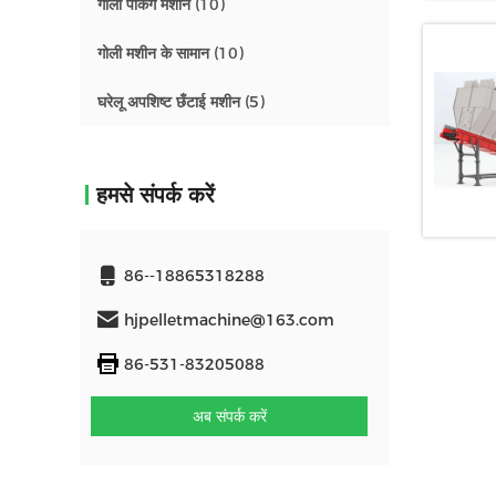
गोली पैकिंग मशीन
(10)
गोली मशीन के सामान
(10)
घरेलू अपशिष्ट छँटाई मशीन
(5)
हमसे संपर्क करें
86--18865318288
hjpelletmachine@163.com
86-531-83205088
अब संपर्क करें