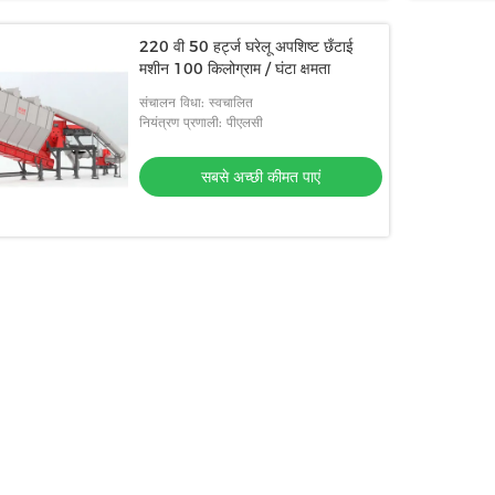
220 वी 50 हर्ट्ज घरेलू अपशिष्ट छँटाई
मशीन 100 किलोग्राम / घंटा क्षमता
संचालन विधा: स्वचालित
नियंत्रण प्रणाली: पीएलसी
सबसे अच्छी कीमत पाएं