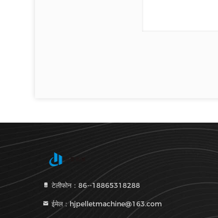
टेलीफोन：86--18865318288
ईमेल：hjpelletmachine@163.com