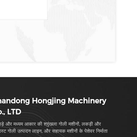
handong Hongjing Machinery
., LTD
ड़े और मध्यम आकार की श्रृंखला गोली मशीनों, लकड़ी और
स्ट गोली उत्पादन लाइन, और सहायक मशीनों के पेशेवर निर्माता