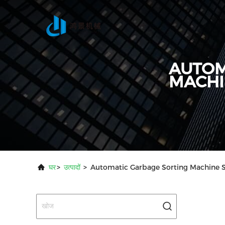
AUTOM
MACHI
घर
>
उत्पादों
>
Automatic Garbage Sorting Machine St