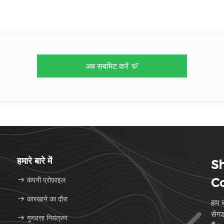
अब सबमिट करें
हमारे बारे में
S
कंपनी प्रोफ़ाइल
Co
कारखाने का दौरा
हम ब
सेगड
गुणवत्ता नियंत्रण